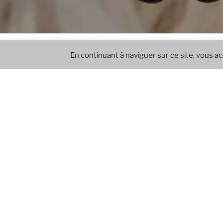
LÉO
Le Blog de Léo
Accueil
Informations
En continuant à naviguer sur ce site, vous ac
ARTICLES
PUBLIÉ
8 FÉVRIER 2019
LE
Bienvenue sur le b