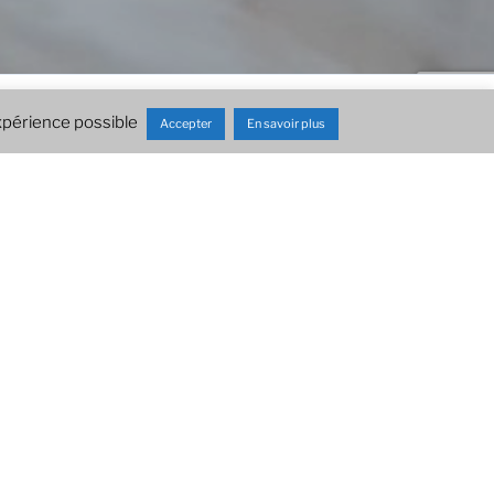
Descendre
expérience possible
Accepter
En savoir plus
au
contenu
UR LE BLOG DE LÉO